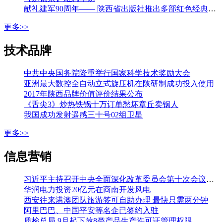
献礼建军90周年—— 陕西省出版社推出多部红色经典图书
更多>>
技术品牌
中共中央国务院隆重举行国家科学技术奖励大会
亚洲最大数控全自动立式旋压机在陕研制成功投入使用
2017年陕西品牌价值评价结果公布
《舌尖3》炒热铁锅十万订单愁坏章丘卖锅人
我国成功发射遥感三十号02组卫星
更多>>
信息营销
习近平主持召开中央全面深化改革委员会第十次会议强调 加强改革系统集成协同高效 推动各方面制度更加成熟更加定型 李克强王沪宁韩正出席
华润电力投资20亿元在商南开发风电
西安往来港澳团队旅游签可自助办理 最快只需两分钟
阿里巴巴、中国平安等名企已签约入驻
质检总局 9月起下放8类产品生产许可证管理权限