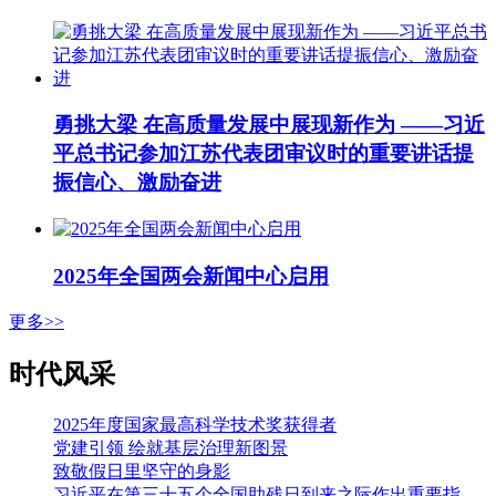
勇挑大梁 在高质量发展中展现新作为 ——习近
平总书记参加江苏代表团审议时的重要讲话提
振信心、激励奋进
2025年全国两会新闻中心启用
更多>>
时代风采
2025年度国家最高科学技术奖获得者
党建引领 绘就基层治理新图景
致敬假日里坚守的身影
习近平在第三十五个全国助残日到来之际作出重要指示强调 从自强模范身上汲取精神力量 勇敢克服困难挑战积极追求人生梦想 李强会见第七次全国自强模范暨助残先进表彰大会代表