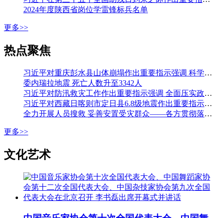
2024年度陕西省岗位学雷锋标兵名单
更多>>
热点聚焦
习近平对重庆彭水县山体崩塌作出重要指示强调 科学组织搜救 加强监测预警和巡查排险 切实保障人民群众生命财产安全 李强作出批示
委内瑞拉地震 死亡人数升至3342人
习近平对防汛救灾工作作出重要指示强调 全面压实政治责任 落实落细各项防汛措施 全力保障人民生命财产安全 李强作出批示
习近平对西藏日喀则市定日县6.8级地震作出重要指示强调 全力开展人员搜救 最大限度减少人员伤亡 妥善安置受灾群众 确保安全温暖过冬 李强作出批示
全力开展人员搜救 妥善安置受灾群众——各方贯彻落实习近平总书记重要指示全力开展西藏定日县地震大救援
更多>>
文化艺术