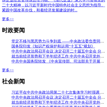
份企业经营管理综合性刊物。《现代企业》深入学习贯彻党的
二十大精神，以习近平新时代中国特色社会主义思想为指导。
紧跟中国改革步伐，和着经济发展建设的时...
更多>>
时政要闻
坚定不移与黑恶势力斗争到底 ——中央政法委负责同志就开展深化扫黑除恶专项斗争有关问题答记者问
国务院印发《知识产权保护和运用“十五五”规划》
中共中央政治局召开会议 决定召开二十届五中全会 分析研究当前经济形势和经济工作 中共中央总书记习近平主持会议
就当前经济形势和下半年经济工作 中共中央召开党外人士座谈会 习近平主持并发表重要讲话 李强通报有关情况 王沪宁蔡奇丁薛祥出席
中共中央国务院转发 《中央宣传部、司法部关于开展法治宣传教育的第九个五年规划（二〇二六—二〇三〇年）》
更多>>
社会新闻
习近平在中共中央政治局第二十七次集体学习时强调 强化政治引领 深化创新发展 高质量推进国防和军队现代化
中共中央政治局召开会议 决定召开二十届五中全会 分析研究当前经济形势和经济工作 中共中央总书记习近平主持会议
就当前经济形势和下半年经济工作 中共中央召开党外人士座谈会 习近平主持并发表重要讲话 李强通报有关情况 王沪宁蔡奇丁薛祥出席