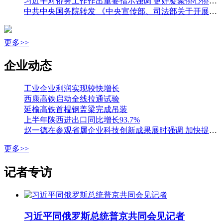
习近平对侨务工作作出重要指示强调 更好凝聚侨心侨力 促进海内外中华儿女团结奋斗 王沪宁出席全国侨务工作会议并讲话
中共中央国务院转发 《中央宣传部、司法部关于开展法治宣传教育的第九个五年规划（二〇二六—二〇三〇年）》
更多>>
企业动态
工业企业利润实现较快增长
西康高铁启动全线拉通试验
延榆高铁首榀钢盖梁完成吊装
上半年陕西进出口同比增长93.7%
赵一德在参观省属企业科技创新成果展时强调 加快提升国有企业创新能力 为科技强省建设贡献更大力量 邢善萍参加
更多>>
记者专访
习近平同俄罗斯总统普京共同会见记者