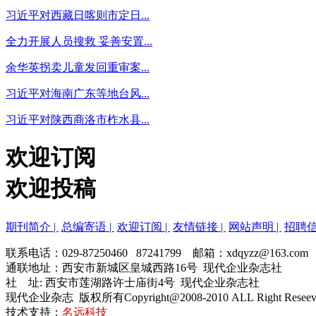
习近平对西藏日喀则市定日...
全力开展人员搜救 妥善安置...
余华英拐卖儿童发回重审案...
习近平对海南广东等地台风...
习近平对陕西商洛市柞水县...
欢迎订阅
欢迎投稿
期刊简介 |
总编寄语 |
欢迎订阅 |
友情链接 |
网站声明 |
招聘信
联系电话：029-87250460 87241799 邮箱：xdqyzz@163.com
通联地址：西安市新城区皇城西路16号 现代企业杂志社
社 址: 西安市莲湖路许士庙街4号 现代企业杂志社
现代企业杂志 版权所有Copyright@2008-2010 ALL Right Resee
技术支持：
名远科技