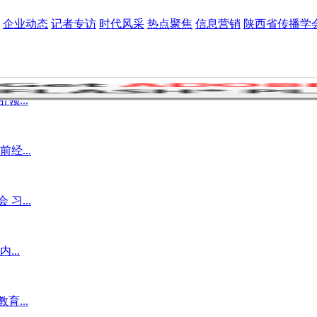
企业动态
记者专访
时代风采
热点聚焦
信息营销
陕西省传播学
...
经...
习...
..
...