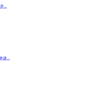
...
...