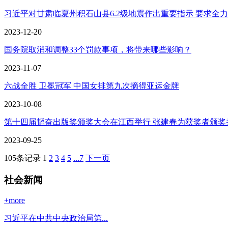
习近平对甘肃临夏州积石山县6.2级地震作出重要指示 要求全力开
2023-12-20
国务院取消和调整33个罚款事项，将带来哪些影响？
2023-11-07
六战全胜 卫冕冠军 中国女排第九次摘得亚运金牌
2023-10-08
第十四届韬奋出版奖颁奖大会在江西举行 张建春为获奖者颁奖并讲
2023-09-25
105条记录
1
2
3
4
5
...7
下一页
社会新闻
+more
习近平在中共中央政治局第...