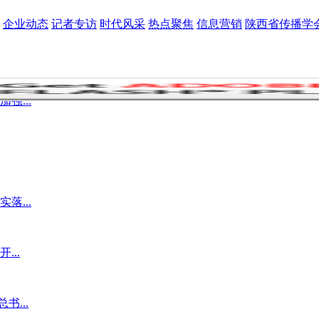
企业动态
记者专访
时代风采
热点聚焦
信息营销
陕西省传播学
强...
落...
...
...