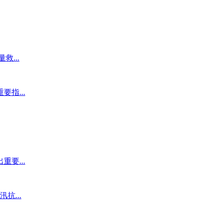
...
指...
要...
抗...