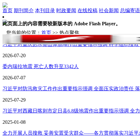
首页
期刊简介
本刊目录
时政要闻
在线投稿
社会新闻
总编寄语
此页面上的内容需要较新版本的 Adobe Flash Player。
您当前的位置：
首页
>> 热点聚焦
习近平对重庆彭水县山体崩塌作出重要指示强调 科学组织搜救 加
2026-07-20
委内瑞拉地震 死亡人数升至3342人
2026-07-07
习近平对防汛救灾工作作出重要指示强调 全面压实政治责任 落实
2025-07-29
习近平对西藏日喀则市定日县6.8级地震作出重要指示强调 全力开
2025-01-08
全力开展人员搜救 妥善安置受灾群众——各方贯彻落实习近平总书