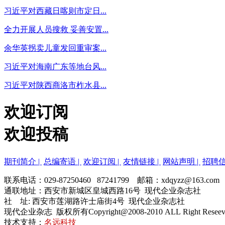
习近平对西藏日喀则市定日...
全力开展人员搜救 妥善安置...
余华英拐卖儿童发回重审案...
习近平对海南广东等地台风...
习近平对陕西商洛市柞水县...
欢迎订阅
欢迎投稿
期刊简介 |
总编寄语 |
欢迎订阅 |
友情链接 |
网站声明 |
招聘信
联系电话：029-87250460 87241799 邮箱：xdqyzz@163.com
通联地址：西安市新城区皇城西路16号 现代企业杂志社
社 址: 西安市莲湖路许士庙街4号 现代企业杂志社
现代企业杂志 版权所有Copyright@2008-2010 ALL Right Resee
技术支持：
名远科技