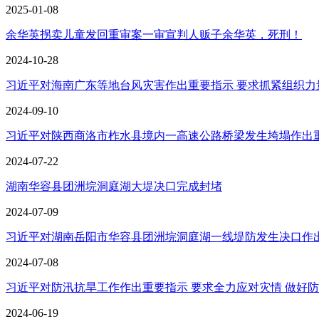
2025-01-08
余华英拐卖儿童发回重审案一审宣判人贩子余华英，死刑！
2024-10-28
习近平对海南广东等地台风灾害作出重要指示 要求抓紧组织力量救
2024-09-10
习近平对陕西商洛市柞水县境内一高速公路桥梁发生垮塌作出重要
2024-07-22
湖南华容县团洲垸洞庭湖大堤决口完成封堵
2024-07-09
习近平对湖南岳阳市华容县团洲垸洞庭湖一线堤防发生决口作出重
2024-07-08
习近平对防汛抗旱工作作出重要指示 要求全力应对灾情 做好防汛
2024-06-19