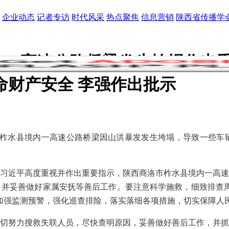
企业动态
记者专访
时代风采
热点聚焦
信息营销
陕西省传播学
一高速公路桥梁发生垮塌作出重
命财产安全 李强作出批示
洛市柞水县境内一高速公路桥梁因山洪暴发发生垮塌，导致一些车辆
近平高度重视并作出重要指示，陕西商洛市柞水县境内一高速
并妥善做好家属安抚等善后工作。要注意科学施救，细致排查周
加强监测预警，强化巡查排险，落实落细各项措施，切实保障人
努力搜救失联人员，尽快查明原因，妥善做好善后工作，并抓