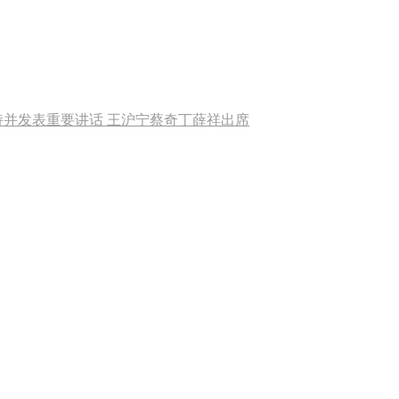
持并发表重要讲话 王沪宁蔡奇丁薛祥出席