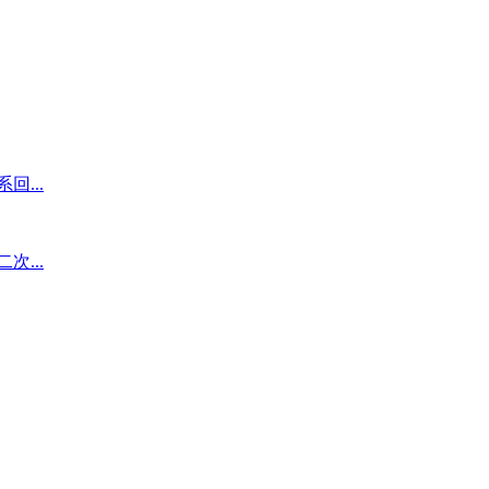
...
...