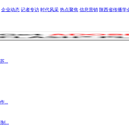
企业动态
记者专访
时代风采
热点聚焦
信息营销
陕西省传播学
..
..
...