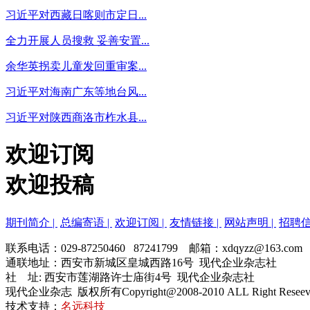
习近平对西藏日喀则市定日...
全力开展人员搜救 妥善安置...
余华英拐卖儿童发回重审案...
习近平对海南广东等地台风...
习近平对陕西商洛市柞水县...
欢迎订阅
欢迎投稿
期刊简介 |
总编寄语 |
欢迎订阅 |
友情链接 |
网站声明 |
招聘信
联系电话：029-87250460 87241799 邮箱：xdqyzz@163.com
通联地址：西安市新城区皇城西路16号 现代企业杂志社
社 址: 西安市莲湖路许士庙街4号 现代企业杂志社
现代企业杂志 版权所有Copyright@2008-2010 ALL Right Resee
技术支持：
名远科技