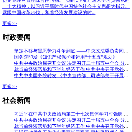
份企业经营管理综合性刊物。《现代企业》深入学习贯彻党的
二十大精神，以习近平新时代中国特色社会主义思想为指导。
紧跟中国改革步伐，和着经济发展建设的时...
更多>>
时政要闻
坚定不移与黑恶势力斗争到底 ——中央政法委负责同志就开展深化扫黑除恶专项斗争有关问题答记者问
国务院印发《知识产权保护和运用“十五五”规划》
中共中央政治局召开会议 决定召开二十届五中全会 分析研究当前经济形势和经济工作 中共中央总书记习近平主持会议
就当前经济形势和下半年经济工作 中共中央召开党外人士座谈会 习近平主持并发表重要讲话 李强通报有关情况 王沪宁蔡奇丁薛祥出席
中共中央国务院转发 《中央宣传部、司法部关于开展法治宣传教育的第九个五年规划（二〇二六—二〇三〇年）》
更多>>
社会新闻
习近平在中共中央政治局第二十七次集体学习时强调 强化政治引领 深化创新发展 高质量推进国防和军队现代化
中共中央政治局召开会议 决定召开二十届五中全会 分析研究当前经济形势和经济工作 中共中央总书记习近平主持会议
就当前经济形势和下半年经济工作 中共中央召开党外人士座谈会 习近平主持并发表重要讲话 李强通报有关情况 王沪宁蔡奇丁薛祥出席