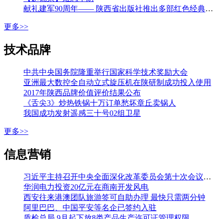
献礼建军90周年—— 陕西省出版社推出多部红色经典图书
更多>>
技术品牌
中共中央国务院隆重举行国家科学技术奖励大会
亚洲最大数控全自动立式旋压机在陕研制成功投入使用
2017年陕西品牌价值评价结果公布
《舌尖3》炒热铁锅十万订单愁坏章丘卖锅人
我国成功发射遥感三十号02组卫星
更多>>
信息营销
习近平主持召开中央全面深化改革委员会第十次会议强调 加强改革系统集成协同高效 推动各方面制度更加成熟更加定型 李克强王沪宁韩正出席
华润电力投资20亿元在商南开发风电
西安往来港澳团队旅游签可自助办理 最快只需两分钟
阿里巴巴、中国平安等名企已签约入驻
质检总局 9月起下放8类产品生产许可证管理权限