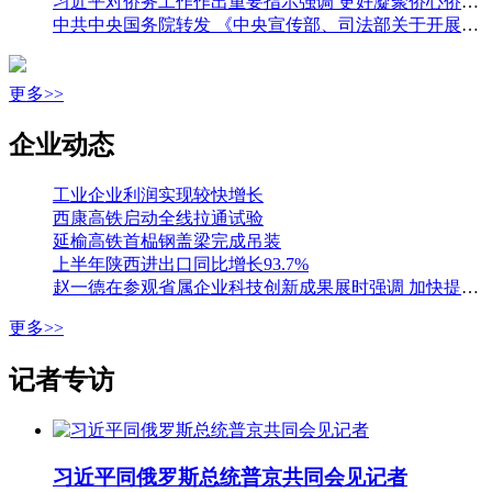
习近平对侨务工作作出重要指示强调 更好凝聚侨心侨力 促进海内外中华儿女团结奋斗 王沪宁出席全国侨务工作会议并讲话
中共中央国务院转发 《中央宣传部、司法部关于开展法治宣传教育的第九个五年规划（二〇二六—二〇三〇年）》
更多>>
企业动态
工业企业利润实现较快增长
西康高铁启动全线拉通试验
延榆高铁首榀钢盖梁完成吊装
上半年陕西进出口同比增长93.7%
赵一德在参观省属企业科技创新成果展时强调 加快提升国有企业创新能力 为科技强省建设贡献更大力量 邢善萍参加
更多>>
记者专访
习近平同俄罗斯总统普京共同会见记者