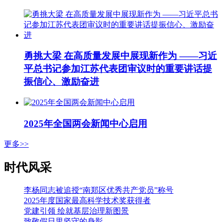
勇挑大梁 在高质量发展中展现新作为 ——习近
平总书记参加江苏代表团审议时的重要讲话提
振信心、激励奋进
2025年全国两会新闻中心启用
更多>>
时代风采
李杨同志被追授“南郑区优秀共产党员”称号
2025年度国家最高科学技术奖获得者
党建引领 绘就基层治理新图景
致敬假日里坚守的身影