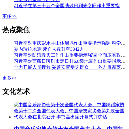
习近平在第三十五个全国助残日到来之际作出重要指示强调 从自强模范身上汲取精神力量 勇敢克服困难挑战积极追求人生梦想 李强会见第七次全国自强模范暨助残先进表彰大会代表
更多>>
热点聚焦
习近平对重庆彭水县山体崩塌作出重要指示强调 科学组织搜救 加强监测预警和巡查排险 切实保障人民群众生命财产安全 李强作出批示
委内瑞拉地震 死亡人数升至3342人
习近平对防汛救灾工作作出重要指示强调 全面压实政治责任 落实落细各项防汛措施 全力保障人民生命财产安全 李强作出批示
习近平对西藏日喀则市定日县6.8级地震作出重要指示强调 全力开展人员搜救 最大限度减少人员伤亡 妥善安置受灾群众 确保安全温暖过冬 李强作出批示
全力开展人员搜救 妥善安置受灾群众——各方贯彻落实习近平总书记重要指示全力开展西藏定日县地震大救援
更多>>
文化艺术