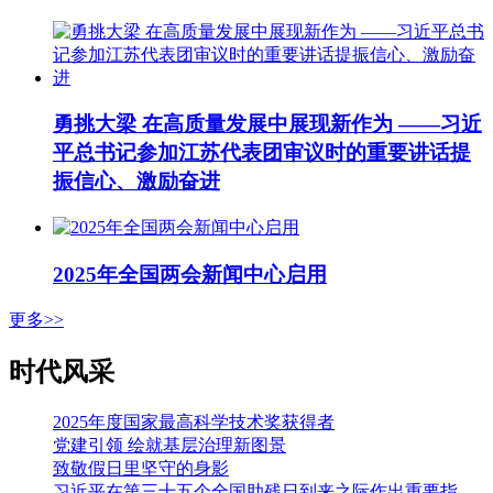
勇挑大梁 在高质量发展中展现新作为 ——习近
平总书记参加江苏代表团审议时的重要讲话提
振信心、激励奋进
2025年全国两会新闻中心启用
更多>>
时代风采
2025年度国家最高科学技术奖获得者
党建引领 绘就基层治理新图景
致敬假日里坚守的身影
习近平在第三十五个全国助残日到来之际作出重要指示强调 从自强模范身上汲取精神力量 勇敢克服困难挑战积极追求人生梦想 李强会见第七次全国自强模范暨助残先进表彰大会代表