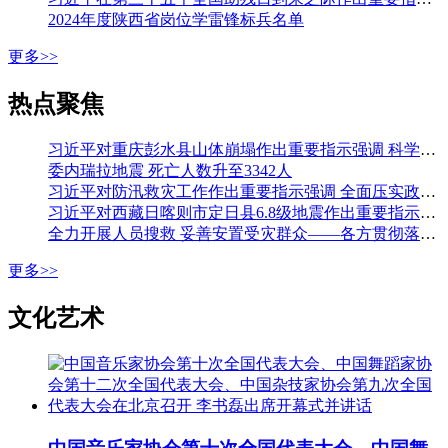
2024年度陕西省岗位学雷锋标兵名单
更多>>
热点聚焦
习近平对重庆彭水县山体崩塌作出重要指示强调 科学组织搜救 加强监测预警和巡查排险 切实保障人民群众生命财产安全 李强作出批示
委内瑞拉地震 死亡人数升至3342人
习近平对防汛救灾工作作出重要指示强调 全面压实政治责任 落实落细各项防汛措施 全力保障人民生命财产安全 李强作出批示
习近平对西藏日喀则市定日县6.8级地震作出重要指示强调 全力开展人员搜救 最大限度减少人员伤亡 妥善安置受灾群众 确保安全温暖过冬 李强作出批示
全力开展人员搜救 妥善安置受灾群众——各方贯彻落实习近平总书记重要指示全力开展西藏定日县地震大救援
更多>>
文化艺术