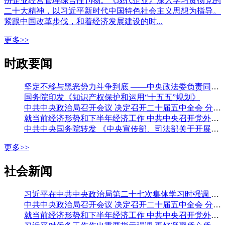
份企业经营管理综合性刊物。《现代企业》深入学习贯彻党的
二十大精神，以习近平新时代中国特色社会主义思想为指导。
紧跟中国改革步伐，和着经济发展建设的时...
更多>>
时政要闻
坚定不移与黑恶势力斗争到底 ——中央政法委负责同志就开展深化扫黑除恶专项斗争有关问题答记者问
国务院印发《知识产权保护和运用“十五五”规划》
中共中央政治局召开会议 决定召开二十届五中全会 分析研究当前经济形势和经济工作 中共中央总书记习近平主持会议
就当前经济形势和下半年经济工作 中共中央召开党外人士座谈会 习近平主持并发表重要讲话 李强通报有关情况 王沪宁蔡奇丁薛祥出席
中共中央国务院转发 《中央宣传部、司法部关于开展法治宣传教育的第九个五年规划（二〇二六—二〇三〇年）》
更多>>
社会新闻
习近平在中共中央政治局第二十七次集体学习时强调 强化政治引领 深化创新发展 高质量推进国防和军队现代化
中共中央政治局召开会议 决定召开二十届五中全会 分析研究当前经济形势和经济工作 中共中央总书记习近平主持会议
就当前经济形势和下半年经济工作 中共中央召开党外人士座谈会 习近平主持并发表重要讲话 李强通报有关情况 王沪宁蔡奇丁薛祥出席