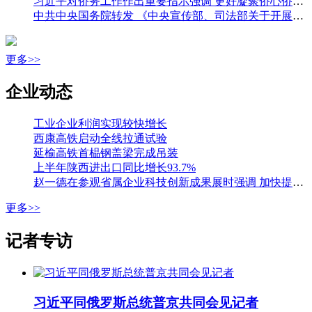
习近平对侨务工作作出重要指示强调 更好凝聚侨心侨力 促进海内外中华儿女团结奋斗 王沪宁出席全国侨务工作会议并讲话
中共中央国务院转发 《中央宣传部、司法部关于开展法治宣传教育的第九个五年规划（二〇二六—二〇三〇年）》
更多>>
企业动态
工业企业利润实现较快增长
西康高铁启动全线拉通试验
延榆高铁首榀钢盖梁完成吊装
上半年陕西进出口同比增长93.7%
赵一德在参观省属企业科技创新成果展时强调 加快提升国有企业创新能力 为科技强省建设贡献更大力量 邢善萍参加
更多>>
记者专访
习近平同俄罗斯总统普京共同会见记者