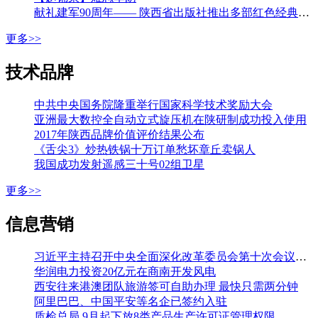
献礼建军90周年—— 陕西省出版社推出多部红色经典图书
更多>>
技术品牌
中共中央国务院隆重举行国家科学技术奖励大会
亚洲最大数控全自动立式旋压机在陕研制成功投入使用
2017年陕西品牌价值评价结果公布
《舌尖3》炒热铁锅十万订单愁坏章丘卖锅人
我国成功发射遥感三十号02组卫星
更多>>
信息营销
习近平主持召开中央全面深化改革委员会第十次会议强调 加强改革系统集成协同高效 推动各方面制度更加成熟更加定型 李克强王沪宁韩正出席
华润电力投资20亿元在商南开发风电
西安往来港澳团队旅游签可自助办理 最快只需两分钟
阿里巴巴、中国平安等名企已签约入驻
质检总局 9月起下放8类产品生产许可证管理权限