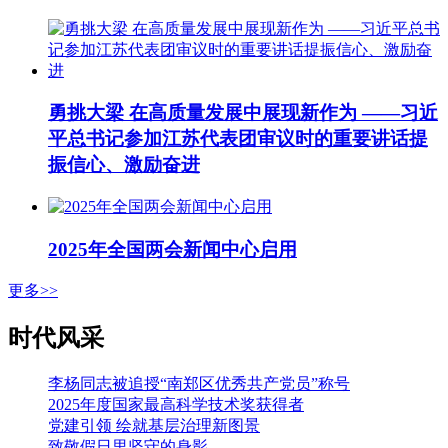
勇挑大梁 在高质量发展中展现新作为 ——习近
平总书记参加江苏代表团审议时的重要讲话提
振信心、激励奋进
2025年全国两会新闻中心启用
更多>>
时代风采
李杨同志被追授“南郑区优秀共产党员”称号
2025年度国家最高科学技术奖获得者
党建引领 绘就基层治理新图景
致敬假日里坚守的身影