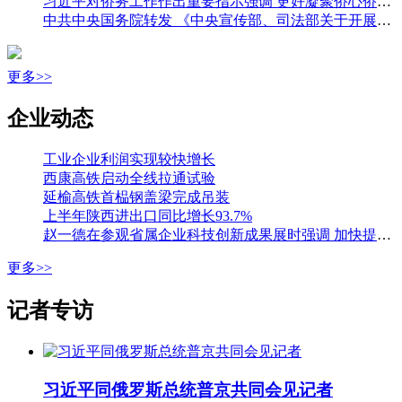
习近平对侨务工作作出重要指示强调 更好凝聚侨心侨力 促进海内外中华儿女团结奋斗 王沪宁出席全国侨务工作会议并讲话
中共中央国务院转发 《中央宣传部、司法部关于开展法治宣传教育的第九个五年规划（二〇二六—二〇三〇年）》
更多>>
企业动态
工业企业利润实现较快增长
西康高铁启动全线拉通试验
延榆高铁首榀钢盖梁完成吊装
上半年陕西进出口同比增长93.7%
赵一德在参观省属企业科技创新成果展时强调 加快提升国有企业创新能力 为科技强省建设贡献更大力量 邢善萍参加
更多>>
记者专访
习近平同俄罗斯总统普京共同会见记者