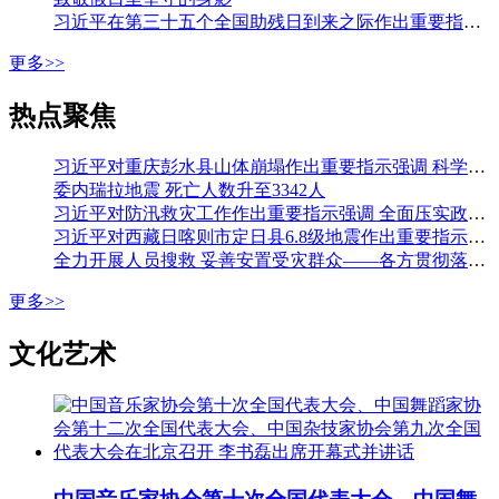
习近平在第三十五个全国助残日到来之际作出重要指示强调 从自强模范身上汲取精神力量 勇敢克服困难挑战积极追求人生梦想 李强会见第七次全国自强模范暨助残先进表彰大会代表
更多>>
热点聚焦
习近平对重庆彭水县山体崩塌作出重要指示强调 科学组织搜救 加强监测预警和巡查排险 切实保障人民群众生命财产安全 李强作出批示
委内瑞拉地震 死亡人数升至3342人
习近平对防汛救灾工作作出重要指示强调 全面压实政治责任 落实落细各项防汛措施 全力保障人民生命财产安全 李强作出批示
习近平对西藏日喀则市定日县6.8级地震作出重要指示强调 全力开展人员搜救 最大限度减少人员伤亡 妥善安置受灾群众 确保安全温暖过冬 李强作出批示
全力开展人员搜救 妥善安置受灾群众——各方贯彻落实习近平总书记重要指示全力开展西藏定日县地震大救援
更多>>
文化艺术