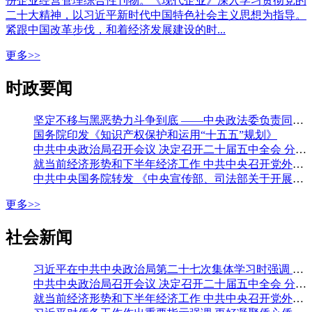
份企业经营管理综合性刊物。《现代企业》深入学习贯彻党的
二十大精神，以习近平新时代中国特色社会主义思想为指导。
紧跟中国改革步伐，和着经济发展建设的时...
更多>>
时政要闻
坚定不移与黑恶势力斗争到底 ——中央政法委负责同志就开展深化扫黑除恶专项斗争有关问题答记者问
国务院印发《知识产权保护和运用“十五五”规划》
中共中央政治局召开会议 决定召开二十届五中全会 分析研究当前经济形势和经济工作 中共中央总书记习近平主持会议
就当前经济形势和下半年经济工作 中共中央召开党外人士座谈会 习近平主持并发表重要讲话 李强通报有关情况 王沪宁蔡奇丁薛祥出席
中共中央国务院转发 《中央宣传部、司法部关于开展法治宣传教育的第九个五年规划（二〇二六—二〇三〇年）》
更多>>
社会新闻
习近平在中共中央政治局第二十七次集体学习时强调 强化政治引领 深化创新发展 高质量推进国防和军队现代化
中共中央政治局召开会议 决定召开二十届五中全会 分析研究当前经济形势和经济工作 中共中央总书记习近平主持会议
就当前经济形势和下半年经济工作 中共中央召开党外人士座谈会 习近平主持并发表重要讲话 李强通报有关情况 王沪宁蔡奇丁薛祥出席