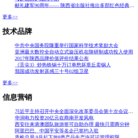
献礼建军90周年—— 陕西省出版社推出多部红色经典图书
更多>>
技术品牌
中共中央国务院隆重举行国家科学技术奖励大会
亚洲最大数控全自动立式旋压机在陕研制成功投入使用
2017年陕西品牌价值评价结果公布
《舌尖3》炒热铁锅十万订单愁坏章丘卖锅人
我国成功发射遥感三十号02组卫星
更多>>
信息营销
习近平主持召开中央全面深化改革委员会第十次会议强调 加强改革系统集成协同高效 推动各方面制度更加成熟更加定型 李克强王沪宁韩正出席
华润电力投资20亿元在商南开发风电
西安往来港澳团队旅游签可自助办理 最快只需两分钟
阿里巴巴、中国平安等名企已签约入驻
质检总局 9月起下放8类产品生产许可证管理权限