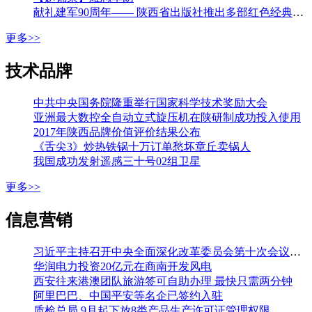
献礼建军90周年—— 陕西省出版社推出多部红色经典图书
更多>>
技术品牌
中共中央国务院隆重举行国家科学技术奖励大会
亚洲最大数控全自动立式旋压机在陕研制成功投入使用
2017年陕西品牌价值评价结果公布
《舌尖3》炒热铁锅十万订单愁坏章丘卖锅人
我国成功发射遥感三十号02组卫星
更多>>
信息营销
习近平主持召开中央全面深化改革委员会第十次会议强调 加强改革系统集成协同高效 推动各方面制度更加成熟更加定型 李克强王沪宁韩正出席
华润电力投资20亿元在商南开发风电
西安往来港澳团队旅游签可自助办理 最快只需两分钟
阿里巴巴、中国平安等名企已签约入驻
质检总局 9月起下放8类产品生产许可证管理权限