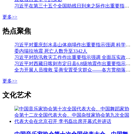
习近平在第三十五个全国助残日到来之际作出重要指示强调 从自强模范身上汲取精神力量 勇敢克服困难挑战积极追求人生梦想 李强会见第七次全国自强模范暨助残先进表彰大会代表
更多>>
热点聚焦
习近平对重庆彭水县山体崩塌作出重要指示强调 科学组织搜救 加强监测预警和巡查排险 切实保障人民群众生命财产安全 李强作出批示
委内瑞拉地震 死亡人数升至3342人
习近平对防汛救灾工作作出重要指示强调 全面压实政治责任 落实落细各项防汛措施 全力保障人民生命财产安全 李强作出批示
习近平对西藏日喀则市定日县6.8级地震作出重要指示强调 全力开展人员搜救 最大限度减少人员伤亡 妥善安置受灾群众 确保安全温暖过冬 李强作出批示
全力开展人员搜救 妥善安置受灾群众——各方贯彻落实习近平总书记重要指示全力开展西藏定日县地震大救援
更多>>
文化艺术