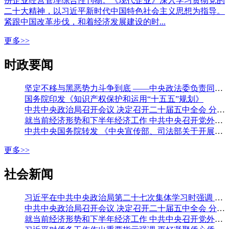
份企业经营管理综合性刊物。《现代企业》深入学习贯彻党的
二十大精神，以习近平新时代中国特色社会主义思想为指导。
紧跟中国改革步伐，和着经济发展建设的时...
更多>>
时政要闻
坚定不移与黑恶势力斗争到底 ——中央政法委负责同志就开展深化扫黑除恶专项斗争有关问题答记者问
国务院印发《知识产权保护和运用“十五五”规划》
中共中央政治局召开会议 决定召开二十届五中全会 分析研究当前经济形势和经济工作 中共中央总书记习近平主持会议
就当前经济形势和下半年经济工作 中共中央召开党外人士座谈会 习近平主持并发表重要讲话 李强通报有关情况 王沪宁蔡奇丁薛祥出席
中共中央国务院转发 《中央宣传部、司法部关于开展法治宣传教育的第九个五年规划（二〇二六—二〇三〇年）》
更多>>
社会新闻
习近平在中共中央政治局第二十七次集体学习时强调 强化政治引领 深化创新发展 高质量推进国防和军队现代化
中共中央政治局召开会议 决定召开二十届五中全会 分析研究当前经济形势和经济工作 中共中央总书记习近平主持会议
就当前经济形势和下半年经济工作 中共中央召开党外人士座谈会 习近平主持并发表重要讲话 李强通报有关情况 王沪宁蔡奇丁薛祥出席