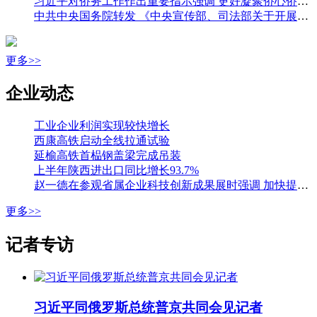
习近平对侨务工作作出重要指示强调 更好凝聚侨心侨力 促进海内外中华儿女团结奋斗 王沪宁出席全国侨务工作会议并讲话
中共中央国务院转发 《中央宣传部、司法部关于开展法治宣传教育的第九个五年规划（二〇二六—二〇三〇年）》
更多>>
企业动态
工业企业利润实现较快增长
西康高铁启动全线拉通试验
延榆高铁首榀钢盖梁完成吊装
上半年陕西进出口同比增长93.7%
赵一德在参观省属企业科技创新成果展时强调 加快提升国有企业创新能力 为科技强省建设贡献更大力量 邢善萍参加
更多>>
记者专访
习近平同俄罗斯总统普京共同会见记者