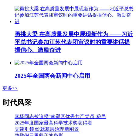
勇挑大梁 在高质量发展中展现新作为 ——习近
平总书记参加江苏代表团审议时的重要讲话提
振信心、激励奋进
2025年全国两会新闻中心启用
更多>>
时代风采
李杨同志被追授“南郑区优秀共产党员”称号
2025年度国家最高科学技术奖获得者
党建引领 绘就基层治理新图景
致敬假日里坚守的身影