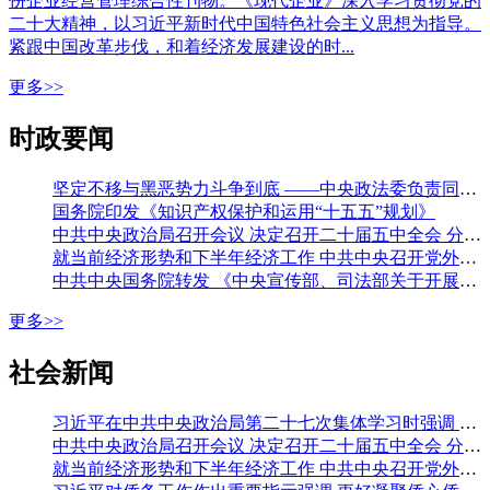
份企业经营管理综合性刊物。《现代企业》深入学习贯彻党的
二十大精神，以习近平新时代中国特色社会主义思想为指导。
紧跟中国改革步伐，和着经济发展建设的时...
更多>>
时政要闻
坚定不移与黑恶势力斗争到底 ——中央政法委负责同志就开展深化扫黑除恶专项斗争有关问题答记者问
国务院印发《知识产权保护和运用“十五五”规划》
中共中央政治局召开会议 决定召开二十届五中全会 分析研究当前经济形势和经济工作 中共中央总书记习近平主持会议
就当前经济形势和下半年经济工作 中共中央召开党外人士座谈会 习近平主持并发表重要讲话 李强通报有关情况 王沪宁蔡奇丁薛祥出席
中共中央国务院转发 《中央宣传部、司法部关于开展法治宣传教育的第九个五年规划（二〇二六—二〇三〇年）》
更多>>
社会新闻
习近平在中共中央政治局第二十七次集体学习时强调 强化政治引领 深化创新发展 高质量推进国防和军队现代化
中共中央政治局召开会议 决定召开二十届五中全会 分析研究当前经济形势和经济工作 中共中央总书记习近平主持会议
就当前经济形势和下半年经济工作 中共中央召开党外人士座谈会 习近平主持并发表重要讲话 李强通报有关情况 王沪宁蔡奇丁薛祥出席