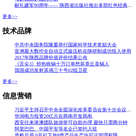
献礼建军90周年—— 陕西省出版社推出多部红色经典图书
更多>>
技术品牌
中共中央国务院隆重举行国家科学技术奖励大会
亚洲最大数控全自动立式旋压机在陕研制成功投入使用
2017年陕西品牌价值评价结果公布
《舌尖3》炒热铁锅十万订单愁坏章丘卖锅人
我国成功发射遥感三十号02组卫星
更多>>
信息营销
习近平主持召开中央全面深化改革委员会第十次会议强调 加强改革系统集成协同高效 推动各方面制度更加成熟更加定型 李克强王沪宁韩正出席
华润电力投资20亿元在商南开发风电
西安往来港澳团队旅游签可自助办理 最快只需两分钟
阿里巴巴、中国平安等名企已签约入驻
质检总局 9月起下放8类产品生产许可证管理权限