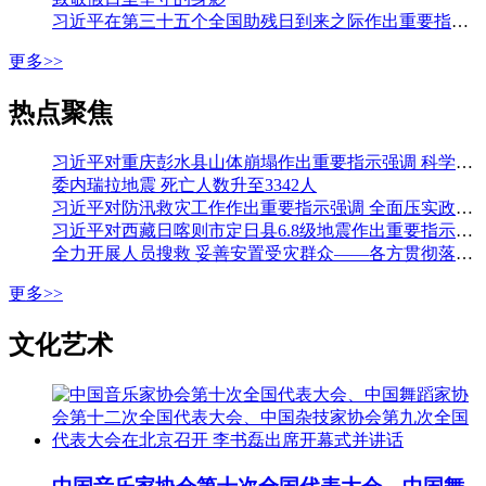
习近平在第三十五个全国助残日到来之际作出重要指示强调 从自强模范身上汲取精神力量 勇敢克服困难挑战积极追求人生梦想 李强会见第七次全国自强模范暨助残先进表彰大会代表
更多>>
热点聚焦
习近平对重庆彭水县山体崩塌作出重要指示强调 科学组织搜救 加强监测预警和巡查排险 切实保障人民群众生命财产安全 李强作出批示
委内瑞拉地震 死亡人数升至3342人
习近平对防汛救灾工作作出重要指示强调 全面压实政治责任 落实落细各项防汛措施 全力保障人民生命财产安全 李强作出批示
习近平对西藏日喀则市定日县6.8级地震作出重要指示强调 全力开展人员搜救 最大限度减少人员伤亡 妥善安置受灾群众 确保安全温暖过冬 李强作出批示
全力开展人员搜救 妥善安置受灾群众——各方贯彻落实习近平总书记重要指示全力开展西藏定日县地震大救援
更多>>
文化艺术