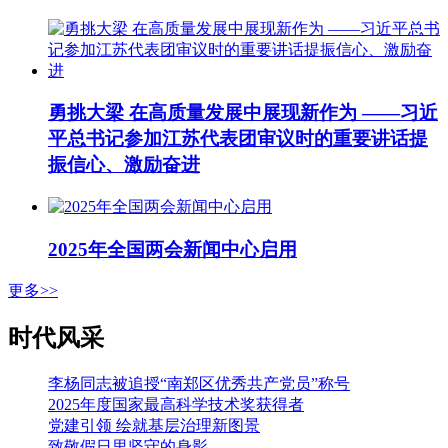
勇挑大梁 在高质量发展中展现新作为 ——习近
平总书记参加江苏代表团审议时的重要讲话提
振信心、激励奋进
2025年全国两会新闻中心启用
更多>>
时代风采
李杨同志被追授“南郑区优秀共产党员”称号
2025年度国家最高科学技术奖获得者
党建引领 绘就基层治理新图景
致敬假日里坚守的身影