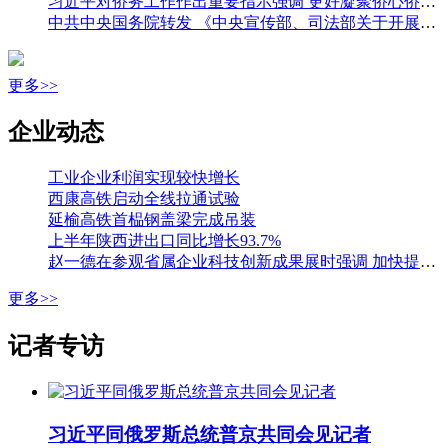
习近平对侨务工作作出重要指示强调 更好凝聚侨心侨力 促进海内外中华儿女团结奋斗 王沪宁出席全国侨务工作会议并讲话
中共中央国务院转发 《中央宣传部、司法部关于开展法治宣传教育的第九个五年规划（二〇二六—二〇三〇年）》
更多>>
企业动态
工业企业利润实现较快增长
西康高铁启动全线拉通试验
延榆高铁首榀钢盖梁完成吊装
上半年陕西进出口同比增长93.7%
赵一德在参观省属企业科技创新成果展时强调 加快提升国有企业创新能力 为科技强省建设贡献更大力量 邢善萍参加
更多>>
记者专访
习近平同俄罗斯总统普京共同会见记者