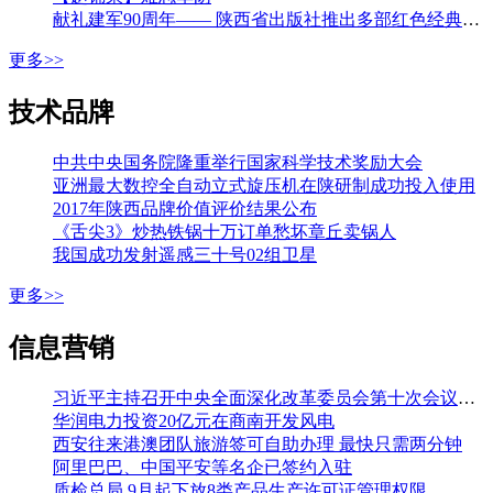
献礼建军90周年—— 陕西省出版社推出多部红色经典图书
更多>>
技术品牌
中共中央国务院隆重举行国家科学技术奖励大会
亚洲最大数控全自动立式旋压机在陕研制成功投入使用
2017年陕西品牌价值评价结果公布
《舌尖3》炒热铁锅十万订单愁坏章丘卖锅人
我国成功发射遥感三十号02组卫星
更多>>
信息营销
习近平主持召开中央全面深化改革委员会第十次会议强调 加强改革系统集成协同高效 推动各方面制度更加成熟更加定型 李克强王沪宁韩正出席
华润电力投资20亿元在商南开发风电
西安往来港澳团队旅游签可自助办理 最快只需两分钟
阿里巴巴、中国平安等名企已签约入驻
质检总局 9月起下放8类产品生产许可证管理权限