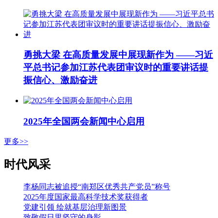
勇挑大梁 在高质量发展中展现新作为 ——习近
平总书记参加江苏代表团审议时的重要讲话提
振信心、激励奋进
2025年全国两会新闻中心启用
更多>>
时代风采
李杨同志被追授“南郑区优秀共产党员”称号
2025年度国家最高科学技术奖获得者
党建引领 绘就基层治理新图景
致敬假日里坚守的身影