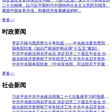
份企业经营管理综合性刊物。《现代企业》深入学习贯彻党的
二十大精神，以习近平新时代中国特色社会主义思想为指导。
紧跟中国改革步伐，和着经济发展建设的时...
更多>>
时政要闻
坚定不移与黑恶势力斗争到底 ——中央政法委负责同志就开展深化扫黑除恶专项斗争有关问题答记者问
国务院印发《知识产权保护和运用“十五五”规划》
中共中央政治局召开会议 决定召开二十届五中全会 分析研究当前经济形势和经济工作 中共中央总书记习近平主持会议
就当前经济形势和下半年经济工作 中共中央召开党外人士座谈会 习近平主持并发表重要讲话 李强通报有关情况 王沪宁蔡奇丁薛祥出席
中共中央国务院转发 《中央宣传部、司法部关于开展法治宣传教育的第九个五年规划（二〇二六—二〇三〇年）》
更多>>
社会新闻
习近平在中共中央政治局第二十七次集体学习时强调 强化政治引领 深化创新发展 高质量推进国防和军队现代化
中共中央政治局召开会议 决定召开二十届五中全会 分析研究当前经济形势和经济工作 中共中央总书记习近平主持会议
就当前经济形势和下半年经济工作 中共中央召开党外人士座谈会 习近平主持并发表重要讲话 李强通报有关情况 王沪宁蔡奇丁薛祥出席