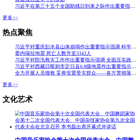
习近平在第三十五个全国助残日到来之际作出重要指示强调 从自强模范身上汲取精神力量 勇敢克服困难挑战积极追求人生梦想 李强会见第七次全国自强模范暨助残先进表彰大会代表
更多>>
热点聚焦
习近平对重庆彭水县山体崩塌作出重要指示强调 科学组织搜救 加强监测预警和巡查排险 切实保障人民群众生命财产安全 李强作出批示
委内瑞拉地震 死亡人数升至3342人
习近平对防汛救灾工作作出重要指示强调 全面压实政治责任 落实落细各项防汛措施 全力保障人民生命财产安全 李强作出批示
习近平对西藏日喀则市定日县6.8级地震作出重要指示强调 全力开展人员搜救 最大限度减少人员伤亡 妥善安置受灾群众 确保安全温暖过冬 李强作出批示
全力开展人员搜救 妥善安置受灾群众——各方贯彻落实习近平总书记重要指示全力开展西藏定日县地震大救援
更多>>
文化艺术