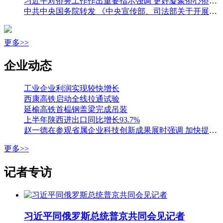
习近平对侨务工作作出重要指示强调 更好凝聚侨心侨力 促进海内外中华儿女团结奋斗 王沪宁出席全国侨务工作会议并讲话
中共中央国务院转发 《中央宣传部、司法部关于开展法治宣传教育的第九个五年规划（二〇二六—二〇三〇年）》
更多>>
企业动态
工业企业利润实现较快增长
西康高铁启动全线拉通试验
延榆高铁首榀钢盖梁完成吊装
上半年陕西进出口同比增长93.7%
赵一德在参观省属企业科技创新成果展时强调 加快提升国有企业创新能力 为科技强省建设贡献更大力量 邢善萍参加
更多>>
记者专访
习近平同俄罗斯总统普京共同会见记者