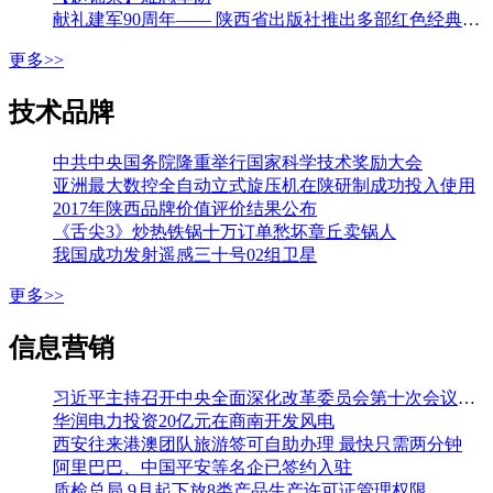
献礼建军90周年—— 陕西省出版社推出多部红色经典图书
更多>>
技术品牌
中共中央国务院隆重举行国家科学技术奖励大会
亚洲最大数控全自动立式旋压机在陕研制成功投入使用
2017年陕西品牌价值评价结果公布
《舌尖3》炒热铁锅十万订单愁坏章丘卖锅人
我国成功发射遥感三十号02组卫星
更多>>
信息营销
习近平主持召开中央全面深化改革委员会第十次会议强调 加强改革系统集成协同高效 推动各方面制度更加成熟更加定型 李克强王沪宁韩正出席
华润电力投资20亿元在商南开发风电
西安往来港澳团队旅游签可自助办理 最快只需两分钟
阿里巴巴、中国平安等名企已签约入驻
质检总局 9月起下放8类产品生产许可证管理权限