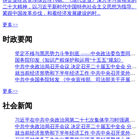
份企业经营管理综合性刊物。《现代企业》深入学习贯彻党的
二十大精神，以习近平新时代中国特色社会主义思想为指导。
紧跟中国改革步伐，和着经济发展建设的时...
更多>>
时政要闻
坚定不移与黑恶势力斗争到底 ——中央政法委负责同志就开展深化扫黑除恶专项斗争有关问题答记者问
国务院印发《知识产权保护和运用“十五五”规划》
中共中央政治局召开会议 决定召开二十届五中全会 分析研究当前经济形势和经济工作 中共中央总书记习近平主持会议
就当前经济形势和下半年经济工作 中共中央召开党外人士座谈会 习近平主持并发表重要讲话 李强通报有关情况 王沪宁蔡奇丁薛祥出席
中共中央国务院转发 《中央宣传部、司法部关于开展法治宣传教育的第九个五年规划（二〇二六—二〇三〇年）》
更多>>
社会新闻
习近平在中共中央政治局第二十七次集体学习时强调 强化政治引领 深化创新发展 高质量推进国防和军队现代化
中共中央政治局召开会议 决定召开二十届五中全会 分析研究当前经济形势和经济工作 中共中央总书记习近平主持会议
就当前经济形势和下半年经济工作 中共中央召开党外人士座谈会 习近平主持并发表重要讲话 李强通报有关情况 王沪宁蔡奇丁薛祥出席