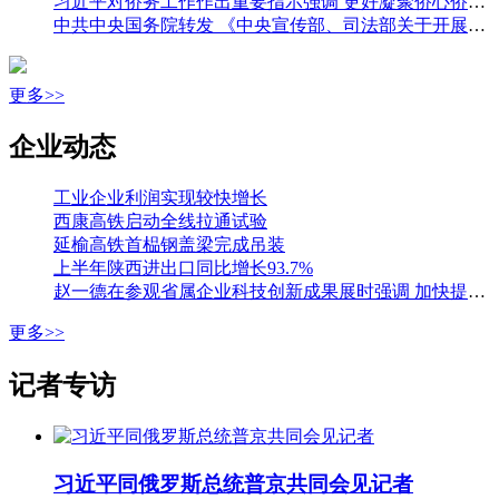
习近平对侨务工作作出重要指示强调 更好凝聚侨心侨力 促进海内外中华儿女团结奋斗 王沪宁出席全国侨务工作会议并讲话
中共中央国务院转发 《中央宣传部、司法部关于开展法治宣传教育的第九个五年规划（二〇二六—二〇三〇年）》
更多>>
企业动态
工业企业利润实现较快增长
西康高铁启动全线拉通试验
延榆高铁首榀钢盖梁完成吊装
上半年陕西进出口同比增长93.7%
赵一德在参观省属企业科技创新成果展时强调 加快提升国有企业创新能力 为科技强省建设贡献更大力量 邢善萍参加
更多>>
记者专访
习近平同俄罗斯总统普京共同会见记者