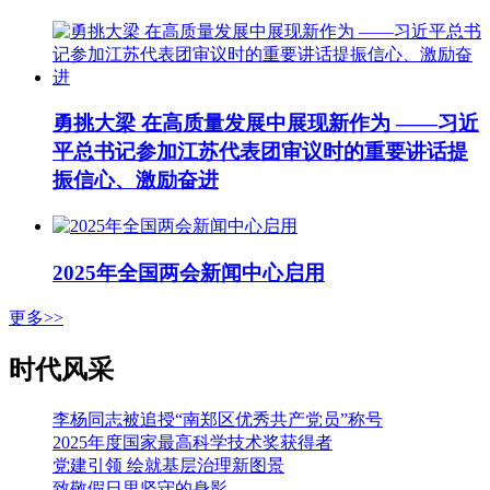
勇挑大梁 在高质量发展中展现新作为 ——习近
平总书记参加江苏代表团审议时的重要讲话提
振信心、激励奋进
2025年全国两会新闻中心启用
更多>>
时代风采
李杨同志被追授“南郑区优秀共产党员”称号
2025年度国家最高科学技术奖获得者
党建引领 绘就基层治理新图景
致敬假日里坚守的身影