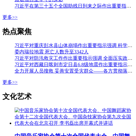
习近平在第三十五个全国助残日到来之际作出重要指示强调 从自强模范身上汲取精神力量 勇敢克服困难挑战积极追求人生梦想 李强会见第七次全国自强模范暨助残先进表彰大会代表
更多>>
热点聚焦
习近平对重庆彭水县山体崩塌作出重要指示强调 科学组织搜救 加强监测预警和巡查排险 切实保障人民群众生命财产安全 李强作出批示
委内瑞拉地震 死亡人数升至3342人
习近平对防汛救灾工作作出重要指示强调 全面压实政治责任 落实落细各项防汛措施 全力保障人民生命财产安全 李强作出批示
习近平对西藏日喀则市定日县6.8级地震作出重要指示强调 全力开展人员搜救 最大限度减少人员伤亡 妥善安置受灾群众 确保安全温暖过冬 李强作出批示
全力开展人员搜救 妥善安置受灾群众——各方贯彻落实习近平总书记重要指示全力开展西藏定日县地震大救援
更多>>
文化艺术