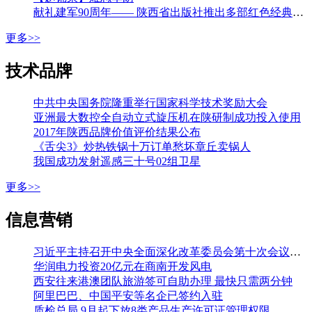
献礼建军90周年—— 陕西省出版社推出多部红色经典图书
更多>>
技术品牌
中共中央国务院隆重举行国家科学技术奖励大会
亚洲最大数控全自动立式旋压机在陕研制成功投入使用
2017年陕西品牌价值评价结果公布
《舌尖3》炒热铁锅十万订单愁坏章丘卖锅人
我国成功发射遥感三十号02组卫星
更多>>
信息营销
习近平主持召开中央全面深化改革委员会第十次会议强调 加强改革系统集成协同高效 推动各方面制度更加成熟更加定型 李克强王沪宁韩正出席
华润电力投资20亿元在商南开发风电
西安往来港澳团队旅游签可自助办理 最快只需两分钟
阿里巴巴、中国平安等名企已签约入驻
质检总局 9月起下放8类产品生产许可证管理权限