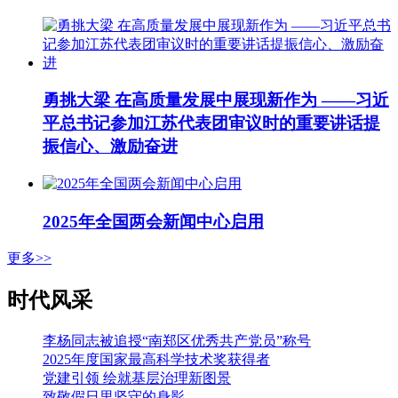
勇挑大梁 在高质量发展中展现新作为 ——习近
平总书记参加江苏代表团审议时的重要讲话提
振信心、激励奋进
2025年全国两会新闻中心启用
更多>>
时代风采
李杨同志被追授“南郑区优秀共产党员”称号
2025年度国家最高科学技术奖获得者
党建引领 绘就基层治理新图景
致敬假日里坚守的身影