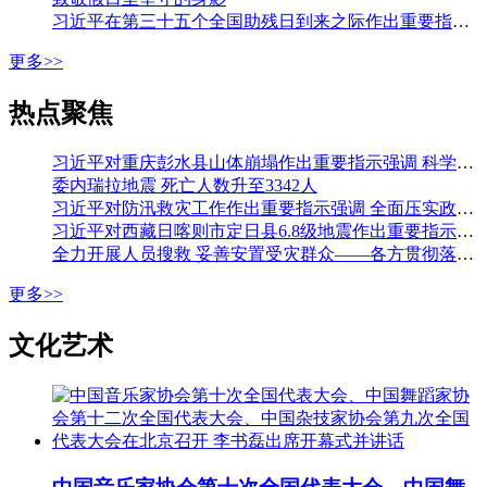
习近平在第三十五个全国助残日到来之际作出重要指示强调 从自强模范身上汲取精神力量 勇敢克服困难挑战积极追求人生梦想 李强会见第七次全国自强模范暨助残先进表彰大会代表
更多>>
热点聚焦
习近平对重庆彭水县山体崩塌作出重要指示强调 科学组织搜救 加强监测预警和巡查排险 切实保障人民群众生命财产安全 李强作出批示
委内瑞拉地震 死亡人数升至3342人
习近平对防汛救灾工作作出重要指示强调 全面压实政治责任 落实落细各项防汛措施 全力保障人民生命财产安全 李强作出批示
习近平对西藏日喀则市定日县6.8级地震作出重要指示强调 全力开展人员搜救 最大限度减少人员伤亡 妥善安置受灾群众 确保安全温暖过冬 李强作出批示
全力开展人员搜救 妥善安置受灾群众——各方贯彻落实习近平总书记重要指示全力开展西藏定日县地震大救援
更多>>
文化艺术