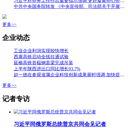
习近平对侨务工作作出重要指示强调 更好凝聚侨心侨力 促进海内外中华儿女团结奋斗 王沪宁出席全国侨务工作会议并讲话
中共中央国务院转发 《中央宣传部、司法部关于开展法治宣传教育的第九个五年规划（二〇二六—二〇三〇年）》
更多>>
企业动态
工业企业利润实现较快增长
西康高铁启动全线拉通试验
延榆高铁首榀钢盖梁完成吊装
上半年陕西进出口同比增长93.7%
赵一德在参观省属企业科技创新成果展时强调 加快提升国有企业创新能力 为科技强省建设贡献更大力量 邢善萍参加
更多>>
记者专访
习近平同俄罗斯总统普京共同会见记者