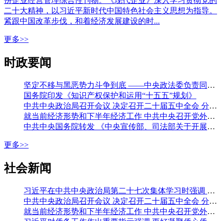
份企业经营管理综合性刊物。《现代企业》深入学习贯彻党的
二十大精神，以习近平新时代中国特色社会主义思想为指导。
紧跟中国改革步伐，和着经济发展建设的时...
更多>>
时政要闻
坚定不移与黑恶势力斗争到底 ——中央政法委负责同志就开展深化扫黑除恶专项斗争有关问题答记者问
国务院印发《知识产权保护和运用“十五五”规划》
中共中央政治局召开会议 决定召开二十届五中全会 分析研究当前经济形势和经济工作 中共中央总书记习近平主持会议
就当前经济形势和下半年经济工作 中共中央召开党外人士座谈会 习近平主持并发表重要讲话 李强通报有关情况 王沪宁蔡奇丁薛祥出席
中共中央国务院转发 《中央宣传部、司法部关于开展法治宣传教育的第九个五年规划（二〇二六—二〇三〇年）》
更多>>
社会新闻
习近平在中共中央政治局第二十七次集体学习时强调 强化政治引领 深化创新发展 高质量推进国防和军队现代化
中共中央政治局召开会议 决定召开二十届五中全会 分析研究当前经济形势和经济工作 中共中央总书记习近平主持会议
就当前经济形势和下半年经济工作 中共中央召开党外人士座谈会 习近平主持并发表重要讲话 李强通报有关情况 王沪宁蔡奇丁薛祥出席