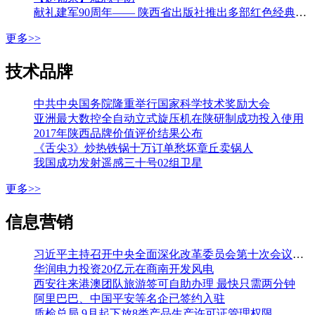
献礼建军90周年—— 陕西省出版社推出多部红色经典图书
更多>>
技术品牌
中共中央国务院隆重举行国家科学技术奖励大会
亚洲最大数控全自动立式旋压机在陕研制成功投入使用
2017年陕西品牌价值评价结果公布
《舌尖3》炒热铁锅十万订单愁坏章丘卖锅人
我国成功发射遥感三十号02组卫星
更多>>
信息营销
习近平主持召开中央全面深化改革委员会第十次会议强调 加强改革系统集成协同高效 推动各方面制度更加成熟更加定型 李克强王沪宁韩正出席
华润电力投资20亿元在商南开发风电
西安往来港澳团队旅游签可自助办理 最快只需两分钟
阿里巴巴、中国平安等名企已签约入驻
质检总局 9月起下放8类产品生产许可证管理权限