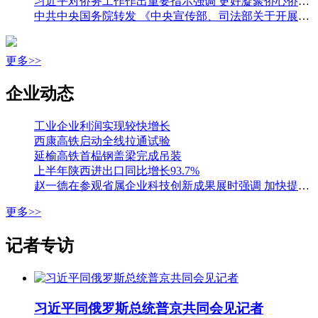
习近平对侨务工作作出重要指示强调 更好凝聚侨心侨力 促进海内外中华儿女团结奋斗 王沪宁出席全国侨务工作会议并讲话
中共中央国务院转发 《中央宣传部、司法部关于开展法治宣传教育的第九个五年规划（二〇二六—二〇三〇年）》
更多>>
企业动态
工业企业利润实现较快增长
西康高铁启动全线拉通试验
延榆高铁首榀钢盖梁完成吊装
上半年陕西进出口同比增长93.7%
赵一德在参观省属企业科技创新成果展时强调 加快提升国有企业创新能力 为科技强省建设贡献更大力量 邢善萍参加
更多>>
记者专访
习近平同俄罗斯总统普京共同会见记者