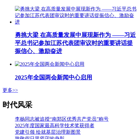
勇挑大梁 在高质量发展中展现新作为 ——习近
平总书记参加江苏代表团审议时的重要讲话提
振信心、激励奋进
2025年全国两会新闻中心启用
更多>>
时代风采
李杨同志被追授“南郑区优秀共产党员”称号
2025年度国家最高科学技术奖获得者
党建引领 绘就基层治理新图景
致敬假日里坚守的身影