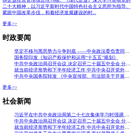
份企业经营管理综合性刊物。《现代企业》深入学习贯彻党的
二十大精神，以习近平新时代中国特色社会主义思想为指导。
紧跟中国改革步伐，和着经济发展建设的时...
更多>>
时政要闻
坚定不移与黑恶势力斗争到底 ——中央政法委负责同志就开展深化扫黑除恶专项斗争有关问题答记者问
国务院印发《知识产权保护和运用“十五五”规划》
中共中央政治局召开会议 决定召开二十届五中全会 分析研究当前经济形势和经济工作 中共中央总书记习近平主持会议
就当前经济形势和下半年经济工作 中共中央召开党外人士座谈会 习近平主持并发表重要讲话 李强通报有关情况 王沪宁蔡奇丁薛祥出席
中共中央国务院转发 《中央宣传部、司法部关于开展法治宣传教育的第九个五年规划（二〇二六—二〇三〇年）》
更多>>
社会新闻
习近平在中共中央政治局第二十七次集体学习时强调 强化政治引领 深化创新发展 高质量推进国防和军队现代化
中共中央政治局召开会议 决定召开二十届五中全会 分析研究当前经济形势和经济工作 中共中央总书记习近平主持会议
就当前经济形势和下半年经济工作 中共中央召开党外人士座谈会 习近平主持并发表重要讲话 李强通报有关情况 王沪宁蔡奇丁薛祥出席