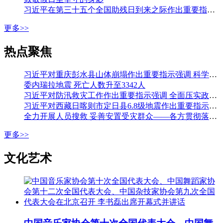
习近平在第三十五个全国助残日到来之际作出重要指示强调 从自强模范身上汲取精神力量 勇敢克服困难挑战积极追求人生梦想 李强会见第七次全国自强模范暨助残先进表彰大会代表
更多>>
热点聚焦
习近平对重庆彭水县山体崩塌作出重要指示强调 科学组织搜救 加强监测预警和巡查排险 切实保障人民群众生命财产安全 李强作出批示
委内瑞拉地震 死亡人数升至3342人
习近平对防汛救灾工作作出重要指示强调 全面压实政治责任 落实落细各项防汛措施 全力保障人民生命财产安全 李强作出批示
习近平对西藏日喀则市定日县6.8级地震作出重要指示强调 全力开展人员搜救 最大限度减少人员伤亡 妥善安置受灾群众 确保安全温暖过冬 李强作出批示
全力开展人员搜救 妥善安置受灾群众——各方贯彻落实习近平总书记重要指示全力开展西藏定日县地震大救援
更多>>
文化艺术