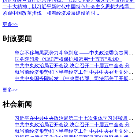
份企业经营管理综合性刊物。《现代企业》深入学习贯彻党的
二十大精神，以习近平新时代中国特色社会主义思想为指导。
紧跟中国改革步伐，和着经济发展建设的时...
更多>>
时政要闻
坚定不移与黑恶势力斗争到底 ——中央政法委负责同志就开展深化扫黑除恶专项斗争有关问题答记者问
国务院印发《知识产权保护和运用“十五五”规划》
中共中央政治局召开会议 决定召开二十届五中全会 分析研究当前经济形势和经济工作 中共中央总书记习近平主持会议
就当前经济形势和下半年经济工作 中共中央召开党外人士座谈会 习近平主持并发表重要讲话 李强通报有关情况 王沪宁蔡奇丁薛祥出席
中共中央国务院转发 《中央宣传部、司法部关于开展法治宣传教育的第九个五年规划（二〇二六—二〇三〇年）》
更多>>
社会新闻
习近平在中共中央政治局第二十七次集体学习时强调 强化政治引领 深化创新发展 高质量推进国防和军队现代化
中共中央政治局召开会议 决定召开二十届五中全会 分析研究当前经济形势和经济工作 中共中央总书记习近平主持会议
就当前经济形势和下半年经济工作 中共中央召开党外人士座谈会 习近平主持并发表重要讲话 李强通报有关情况 王沪宁蔡奇丁薛祥出席