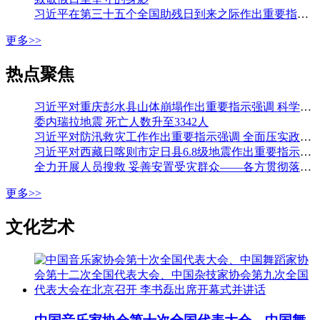
习近平在第三十五个全国助残日到来之际作出重要指示强调 从自强模范身上汲取精神力量 勇敢克服困难挑战积极追求人生梦想 李强会见第七次全国自强模范暨助残先进表彰大会代表
更多>>
热点聚焦
习近平对重庆彭水县山体崩塌作出重要指示强调 科学组织搜救 加强监测预警和巡查排险 切实保障人民群众生命财产安全 李强作出批示
委内瑞拉地震 死亡人数升至3342人
习近平对防汛救灾工作作出重要指示强调 全面压实政治责任 落实落细各项防汛措施 全力保障人民生命财产安全 李强作出批示
习近平对西藏日喀则市定日县6.8级地震作出重要指示强调 全力开展人员搜救 最大限度减少人员伤亡 妥善安置受灾群众 确保安全温暖过冬 李强作出批示
全力开展人员搜救 妥善安置受灾群众——各方贯彻落实习近平总书记重要指示全力开展西藏定日县地震大救援
更多>>
文化艺术