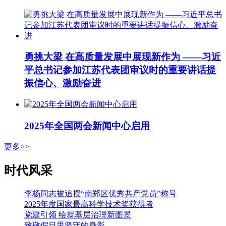
勇挑大梁 在高质量发展中展现新作为 ——习近
平总书记参加江苏代表团审议时的重要讲话提
振信心、激励奋进
2025年全国两会新闻中心启用
更多>>
时代风采
李杨同志被追授“南郑区优秀共产党员”称号
2025年度国家最高科学技术奖获得者
党建引领 绘就基层治理新图景
致敬假日里坚守的身影