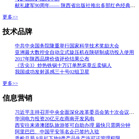
献礼建军90周年—— 陕西省出版社推出多部红色经典图书
更多>>
技术品牌
中共中央国务院隆重举行国家科学技术奖励大会
亚洲最大数控全自动立式旋压机在陕研制成功投入使用
2017年陕西品牌价值评价结果公布
《舌尖3》炒热铁锅十万订单愁坏章丘卖锅人
我国成功发射遥感三十号02组卫星
更多>>
信息营销
习近平主持召开中央全面深化改革委员会第十次会议强调 加强改革系统集成协同高效 推动各方面制度更加成熟更加定型 李克强王沪宁韩正出席
华润电力投资20亿元在商南开发风电
西安往来港澳团队旅游签可自助办理 最快只需两分钟
阿里巴巴、中国平安等名企已签约入驻
质检总局 9月起下放8类产品生产许可证管理权限