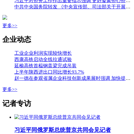
习近平对侨务工作作出重要指示强调 更好凝聚侨心侨力 促进海内外中华儿女团结奋斗 王沪宁出席全国侨务工作会议并讲话
中共中央国务院转发 《中央宣传部、司法部关于开展法治宣传教育的第九个五年规划（二〇二六—二〇三〇年）》
更多>>
企业动态
工业企业利润实现较快增长
西康高铁启动全线拉通试验
延榆高铁首榀钢盖梁完成吊装
上半年陕西进出口同比增长93.7%
赵一德在参观省属企业科技创新成果展时强调 加快提升国有企业创新能力 为科技强省建设贡献更大力量 邢善萍参加
更多>>
记者专访
习近平同俄罗斯总统普京共同会见记者